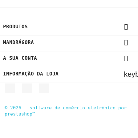

PRODUTOS

MANDRÁGORA

A SUA CONTA
key
INFORMAÇÃO DA LOJA
facebook
youtube
instagram
© 2026 - software de comércio eletrónico por
prestashop™